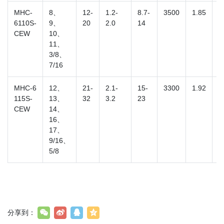
MHC-
8、
12-
1.2-
8.7-
3500
1.85
3
6110S-
9、
20
2.0
14
CEW
10、
11、
3/8、
7/16
MHC-6
12、
21-
2.1-
15-
3300
1.92
3
115S-
13、
32
3.2
23
CEW
14、
16、
17、
9/16、
5/8
分享到：