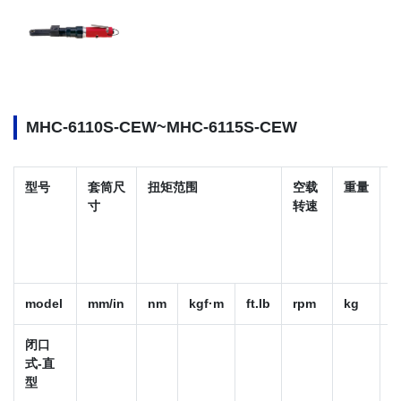
MHC-6110S-CEW~MHC-6115S-CEW
型号
套筒尺
扭矩范围
空载
重量
寸
转速
model
mm/in
nm
kgf·m
ft.lb
rpm
kg
闭口
式-直
型