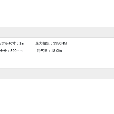
四方头尺寸：1in
最大扭矩：3950NM
全长：590mm 耗气量：18.0l/s