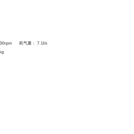
0rpm 耗气量： 7.1l/s
g