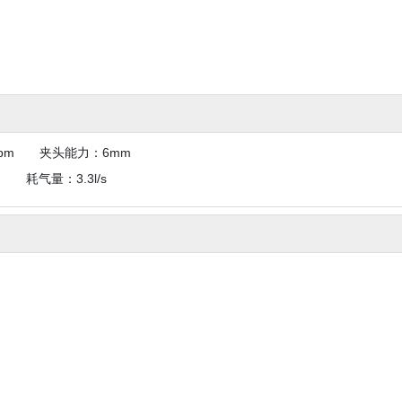
rpm 夹头能力：6mm
4in
耗气量：3.3l/s