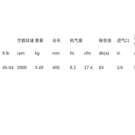
空载转速
重量
全长
耗气量
噪音值
进气口
ft.lb
rpm
kg
mm
l/s
cfm
db(a)
in
5
45-54
2900
3.49
405
8.2
17.4
83
1/4