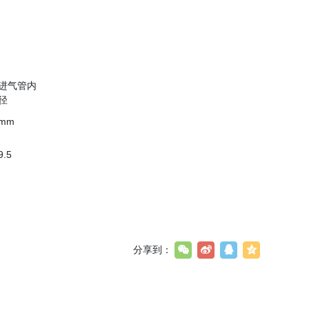
进气管内
径
mm
9.5
分享到：